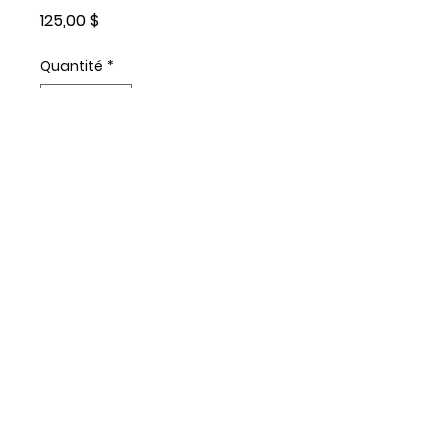
Prix
125,00 $
Quantité
*
Ajouter au panier
caviar de corégone du
Canada 1 kg
© Copyright 2023 - Capital Fish Market
Ltd.