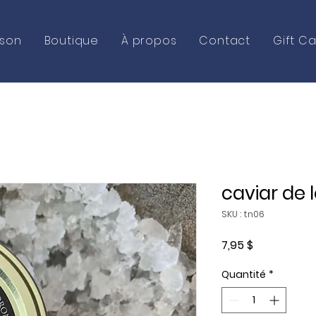
ison
Boutique
À propos
Contact
Gift C
caviar de
SKU : tn06
Prix
7,95 $
Quantité
*