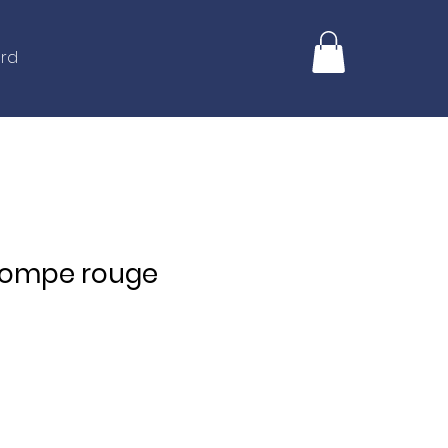
ard
 lompe rouge