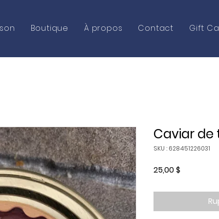
ison
Boutique
À propos
Contact
Gift C
Caviar de 
SKU : 628451226031
Prix
25,00 $
Ru