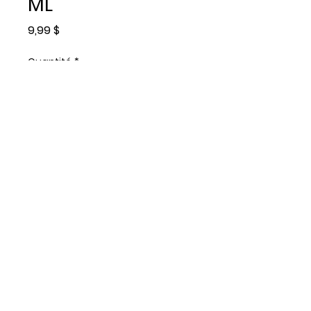
ML
Prix
9,99 $
Quantité
*
Ajouter au panier
CONFIT D'OIGNON A
L'HYDROMEL 250 ML
© Copyright 2023 - Capital Fish Market
Ltd.