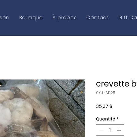
ison
Boutique
À propos
Contact
Gift C
crevette b
SKU : SD25
Prix
35,37 $
Quantité
*