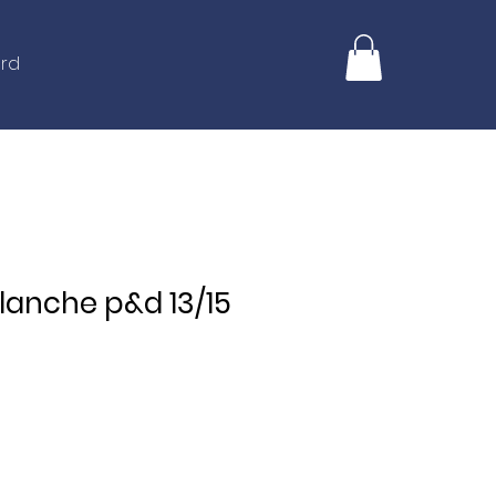
ard
lanche p&d 13/15