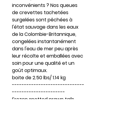
inconvénients ? Nos queues
de crevettes tachetées
surgelées sont pêchées à
l'état sauvage dans les eaux
de la Colombie-Britannique,
congelées instantanément
dans l'eau de mer peu après
leur récolte et emballées avec
soin pour une qualité et un
goût optimaux.
boite de 2.50 lbs/ 1.14 kg
------------------------------
----------------------
Frozen spotted prawn tails.
Headless, but full of flavor!
Sweet and melt-in-your-
mouth wild-caught British
Columbia spotted shrimp tails,