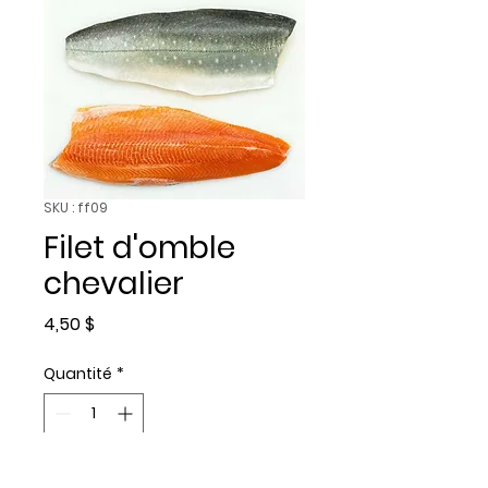
SKU : ff09
Filet d'omble
chevalier
Prix
4,50 $
Quantité
*
Ajouter au panier