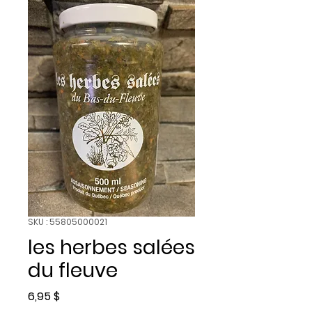
SKU : 55805000021
les herbes salées
du fleuve
Prix
6,95 $