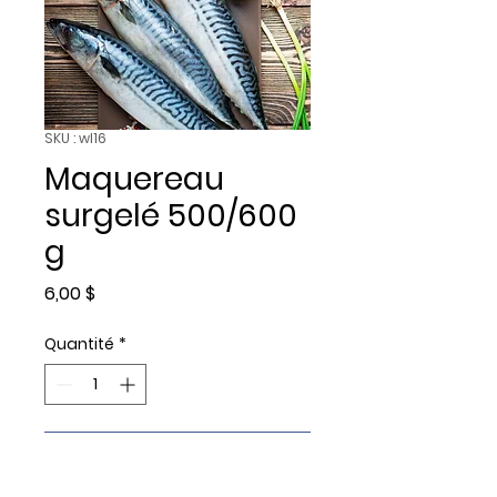
SKU : wl16
Maquereau
surgelé 500/600
g
Prix
6,00 $
Quantité
*
Ajouter au panier