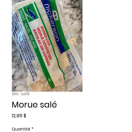
SKU : sz09
Morue salé
Prix
12,95 $
Quantité
*