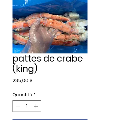
pattes de crabe
(king)
Prix
235,00 $
Quantité
*
Ajouter au panier