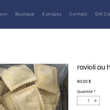
ison
Boutique
À propos
Contact
Gift C
ravioli a
Prix
60,00 $
Quantité
*