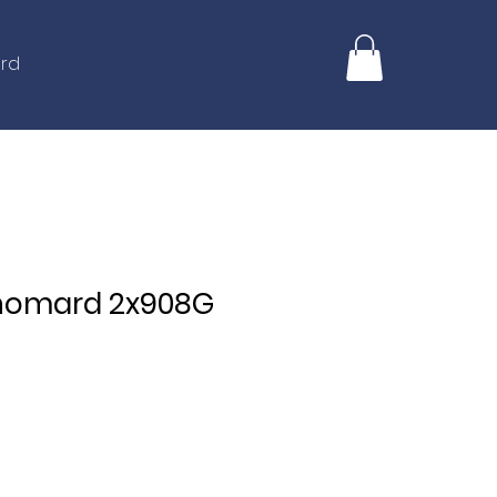
ard
u homard 2x908G