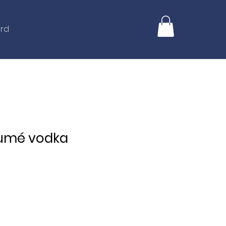
ard
umé vodka