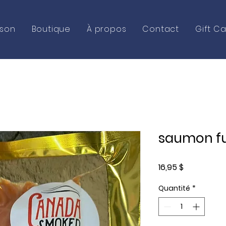
ison
Boutique
À propos
Contact
Gift C
saumon f
Prix
16,95 $
Quantité
*