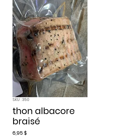
SKU : 350
thon albacore
braisé
Prix
6,95 $