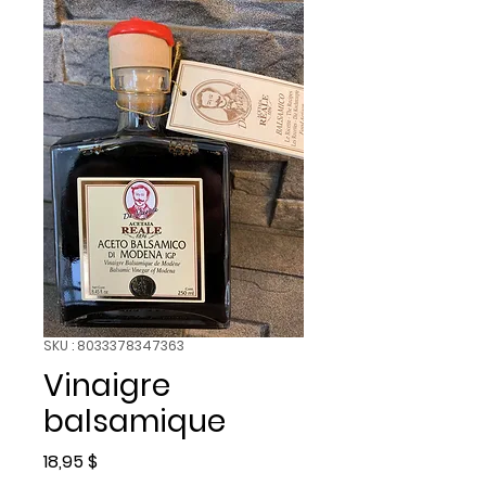
SKU : 8033378347363
Vinaigre
balsamique
Prix
18,95 $