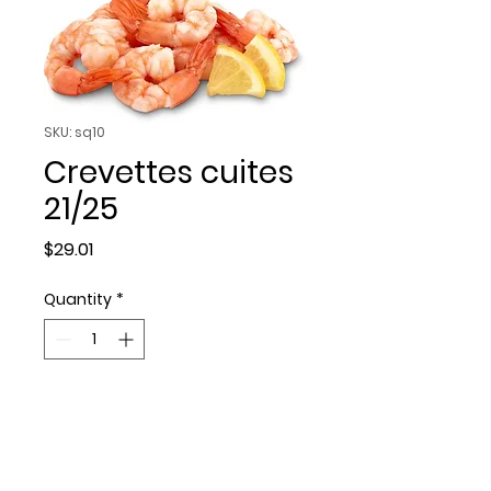
SKU: sq10
Crevettes cuites
21/25
Price
$29.01
Quantity
*
Add to Cart
Crevettes cuites 21/25 par livre