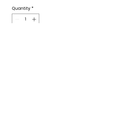
Quantity
*
Add to Cart
GAVLAX DE SAUMON DE
L'ATLANTIQUE
200 G
PRODUIT DU CANADA
© Copyright 2023 - Capital Fish Market
ltd.
All Rights Reserved