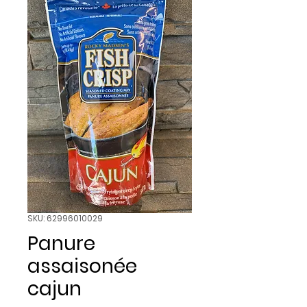
SKU: 62996010029
Panure
assaisonée
cajun