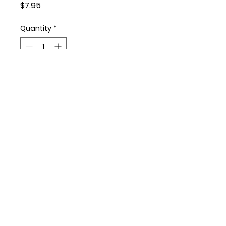
Price
$7.95
Quantity
*
Add to Cart
Fish crisp cajun 230 g
idéal pour cousson a la poêle
ou a la friteuse
© Copyright 2023 - Capital Fish Market
ltd.