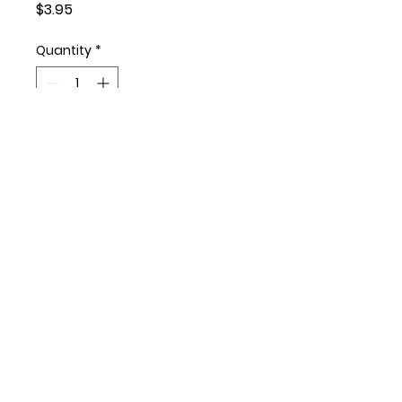
Price
$3.95
Quantity
*
Add to Cart
PORTION DE SAUMON DE
L'ATLANTIQUE CANADIEN FRAIS
VENDU AU 100G
© Copyright 2023 - Capital Fish Market
ltd.