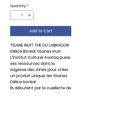
Quantity
*
Add to Cart
TISANE INUIT THE DU LABRADOR
Délice Boréal, tisanes Inuit
L’Institut Culturel Avataq puise
ses ressources dans la
sagesse des Aînés pour créer
un produit unique: les tisanes
Délice boréal.
Ils débutent par la cueillette de
plantes sauvages parmi les
plus recherchées de la
toundra du Nunavik. Elles sont
ensuite nettoyées et séchées