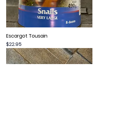
Escargot Tousain
Price
$22.95