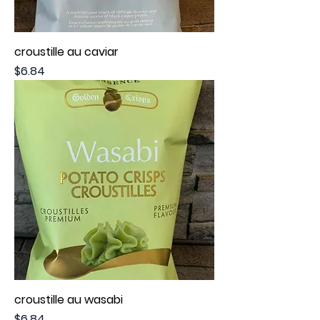
croustille au caviar
Price
$6.84
croustille au wasabi
Price
$6.84