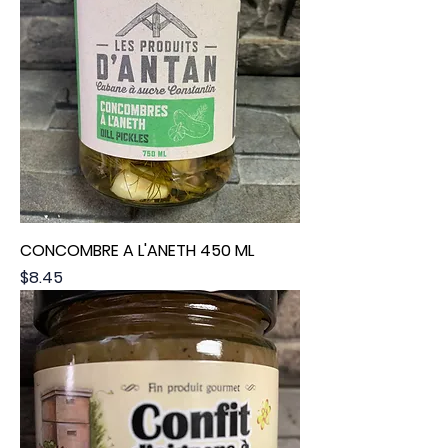
CONCOMBRE A L'ANETH 450 ML
Price
$8.45