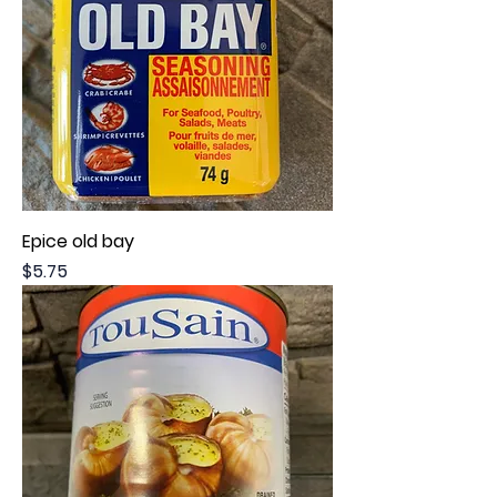
Epice old bay
Price
$5.75