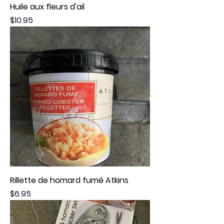
Huile aux fleurs d'ail
Price
$10.95
Rillette de homard fumé Atkins
Price
$6.95