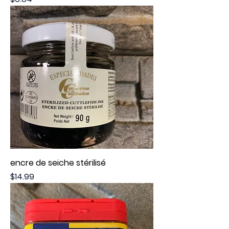
encre de seiche stérilisé
Price
$14.99