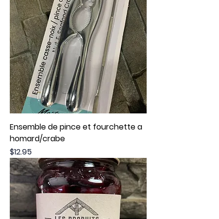
Ensemble de pince et fourchette a
homard/crabe
Price
$12.95